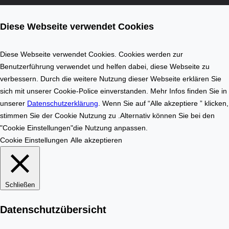
l
i
ä
o
Diese Webseite verwendet Cookies
c
n
h
a
e
u
Diese Webseite verwendet Cookies. Cookies werden zur
n
f
Benutzerführung verwendet und helfen dabei, diese Webseite zu
b
d
verbessern. Durch die weitere Nutzung dieser Webseite erklären Sie
e
e
sich mit unserer Cookie-Police einverstanden. Mehr Infos finden Sie in
r
m
unserer
Datenschutzerklärung
. Wenn Sie auf “Alle akzeptiere ” klicken,
e
I
stimmen Sie der Cookie Nutzung zu .Alternativ können Sie bei den
c
m
"Cookie Einstellungen"die Nutzung anpassen.
h
m
Cookie Einstellungen
Alle akzeptieren
n
o
u
b
n
i
Schließen
g
l
e
i
Datenschutzübersicht
r
e
s
n