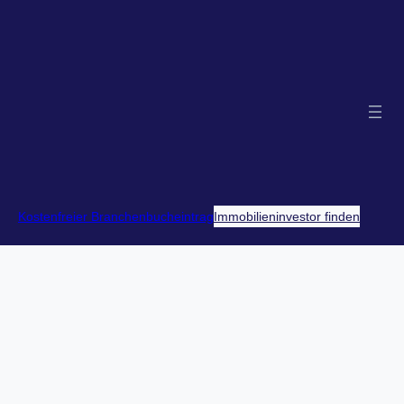
Kostenfreier Branchenbucheintrag
Immobilieninvestor finden