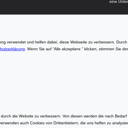
eine Unte
w
n
i
l
s
i
s
n
e
e
n
–
g verwendet und helfen dabei, diese Webseite zu verbessern. Durch di
.
I
hutzerklärung
. Wenn Sie auf “Alle akzeptiere ” klicken, stimmen Sie d
d
n
e
n
–
o
W
v
o
a
h
t
n
i
f
o
l
n
ä
a
urch die Website zu verbessern. Von diesen werden die nach Bedarf ka
c
u
 verwenden auch Cookies von Drittanbietern, die uns helfen zu analysi