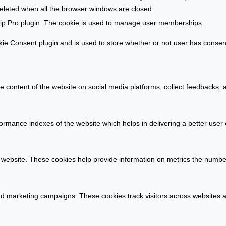
l
deleted when all the browser windows are closed.
e
ip Pro plugin. The cookie is used to manage user memberships.
n
e Consent plugin and is used to store whether or not user has consente
he content of the website on social media platforms, collect feedbacks, a
ance indexes of the website which helps in delivering a better user ex
 website. These cookies help provide information on metrics the number o
nd marketing campaigns. These cookies track visitors across websites a