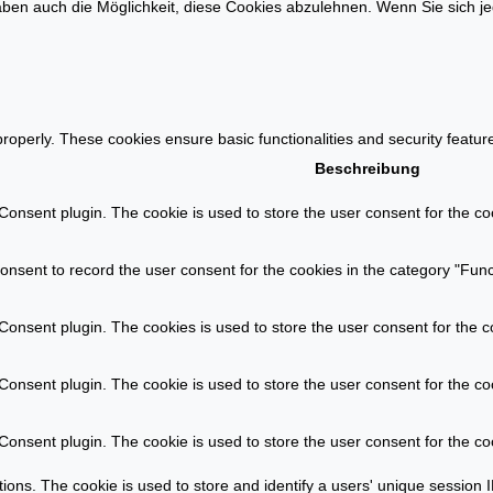
h
f
ben auch die Möglichkeit, diese Cookies abzulehnen. Wenn Sie sich je
e
d
n
e
b
m
e
I
r
m
properly. These cookies ensure basic functionalities and security featu
e
m
Beschreibung
c
o
h
onsent plugin. The cookie is used to store the user consent for the coo
b
n
i
u
l
nsent to record the user consent for the cookies in the category "Func
n
i
g
e
onsent plugin. The cookies is used to store the user consent for the c
e
n
r
m
onsent plugin. The cookie is used to store the user consent for the coo
s
a
t
r
onsent plugin. The cookie is used to store the user consent for the co
e
k
l
t
ations. The cookie is used to store and identify a users' unique sessio