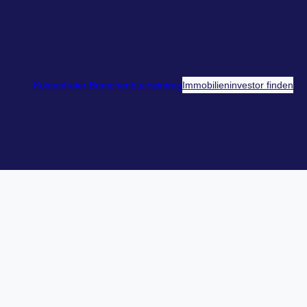
Kostenfreier Branchenbucheintrag
Immobilieninvestor finden