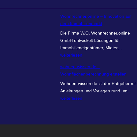
Wohnrechner.online – Innovation auf
dem Immobilienmarkt
Die Firma W.O. Wohnrechner.online
GmbH entwickelt Lösungen für
W
Immobilieneigentümer, Mieter…
o
weiterlesen
h
wohnen-wissen.de –
n
Wohnflächenberechnung erstellen
r
Wohnen-wissen.de ist der Ratgeber mit
e
w
Anleitungen und Vorlagen rund um…
c
o
weiterlesen
h
h
n
n
e
e
r
n
.
-
o