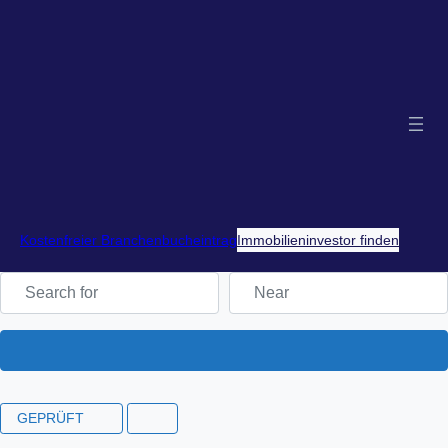
Kostenfreier Branchenbucheintrag
Immobilieninvestor finden
Search for
Near
Search
GEPRÜFT