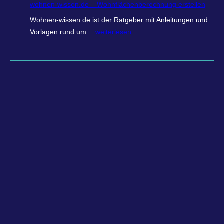
wohnen-wissen.de – Wohnflächenberechnung erstellen
h
Wohnen-wissen.de ist der Ratgeber mit Anleitungen und
n
w
Vorlagen rund um…
weiterlesen
r
o
e
h
c
n
h
e
n
n
e
-
r
w
.
i
o
s
n
s
l
e
i
n
n
.
e
d
–
e
I
–