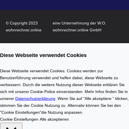
n
W
n
o
o
h
v
© Copyright 2023
eine Unternehmung der W.O.
n
a
wohnrechner.online
wohnrechner.online GmbH
f
t
l
i
ä
o
Diese Webseite verwendet Cookies
c
n
h
a
e
u
Diese Webseite verwendet Cookies. Cookies werden zur
n
f
Benutzerführung verwendet und helfen dabei, diese Webseite zu
b
d
verbessern. Durch die weitere Nutzung dieser Webseite erklären Sie
e
e
sich mit unserer Cookie-Police einverstanden. Mehr Infos finden Sie in
r
m
unserer
Datenschutzerklärung
. Wenn Sie auf “Alle akzeptiere ” klicken,
e
I
stimmen Sie der Cookie Nutzung zu .Alternativ können Sie bei den
c
m
"Cookie Einstellungen"die Nutzung anpassen.
h
m
Cookie Einstellungen
Alle akzeptieren
n
o