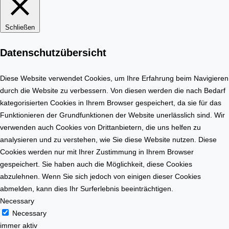
u
b
n
i
Schließen
g
l
e
i
Datenschutzübersicht
r
e
s
n
t
Diese Website verwendet Cookies, um Ihre Erfahrung beim Navigieren
m
e
durch die Website zu verbessern. Von diesen werden die nach Bedarf
a
l
kategorisierten Cookies in Ihrem Browser gespeichert, da sie für das
r
l
Funktionieren der Grundfunktionen der Website unerlässlich sind. Wir
k
e
verwenden auch Cookies von Drittanbietern, die uns helfen zu
t
n
analysieren und zu verstehen, wie Sie diese Website nutzen. Diese
Cookies werden nur mit Ihrer Zustimmung in Ihrem Browser
gespeichert. Sie haben auch die Möglichkeit, diese Cookies
abzulehnen. Wenn Sie sich jedoch von einigen dieser Cookies
abmelden, kann dies Ihr Surferlebnis beeinträchtigen.
Necessary
Necessary
immer aktiv