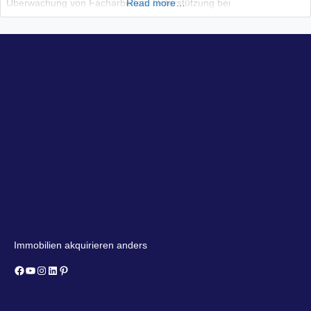
Überwachung von Facharbeiten, Unterstützung bei
Read more…
Leistungsabnahmen
Immobilien akquirieren anders
Facebook
YouTube
Instagram
LinkedIn
Pinterest