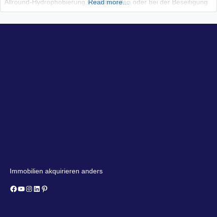
Allround-Hydrophobierung von Fassaden oder bei der Beseitigung
Read more…
von Schimmelpilzen und Sporen in Wohnräumen. Sicher in der
Handhabung – gut für die Umwelt – Made in Germany! Wir
Immobilien akquirieren anders
Facebook
YouTube
Instagram
LinkedIn
Pinterest