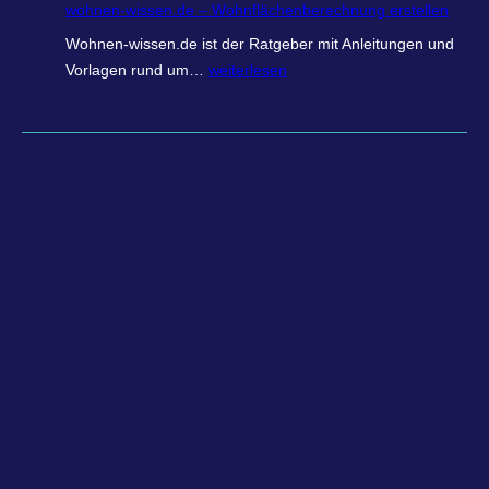
wohnen-wissen.de – Wohnflächenberechnung erstellen
h
Wohnen-wissen.de ist der Ratgeber mit Anleitungen und
n
w
Vorlagen rund um…
weiterlesen
r
o
e
h
c
n
h
e
n
n
e
-
r
w
.
i
o
s
n
s
l
e
i
n
n
.
e
d
–
e
I
–