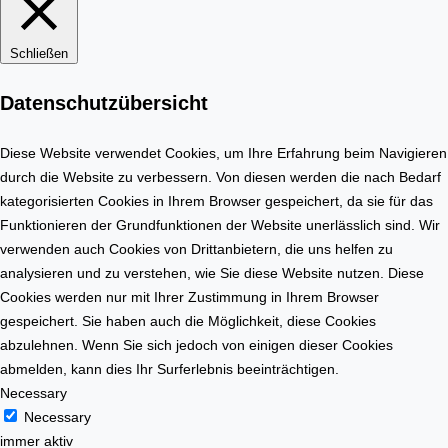
u
b
n
i
Schließen
g
l
e
i
Datenschutzübersicht
r
e
s
n
t
Diese Website verwendet Cookies, um Ihre Erfahrung beim Navigieren
m
e
durch die Website zu verbessern. Von diesen werden die nach Bedarf
a
l
kategorisierten Cookies in Ihrem Browser gespeichert, da sie für das
r
l
Funktionieren der Grundfunktionen der Website unerlässlich sind. Wir
k
e
verwenden auch Cookies von Drittanbietern, die uns helfen zu
t
n
analysieren und zu verstehen, wie Sie diese Website nutzen. Diese
Cookies werden nur mit Ihrer Zustimmung in Ihrem Browser
gespeichert. Sie haben auch die Möglichkeit, diese Cookies
abzulehnen. Wenn Sie sich jedoch von einigen dieser Cookies
abmelden, kann dies Ihr Surferlebnis beeinträchtigen.
Necessary
Necessary
immer aktiv