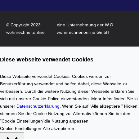
n
W
n
o
o
h
v
© Copyright 2023
eine Unternehmung der W.O.
n
a
wohnrechner.online
wohnrechner.online GmbH
f
t
l
i
ä
o
Diese Webseite verwendet Cookies
c
n
h
a
e
u
Diese Webseite verwendet Cookies. Cookies werden zur
n
f
Benutzerführung verwendet und helfen dabei, diese Webseite zu
b
d
verbessern. Durch die weitere Nutzung dieser Webseite erklären Sie
e
e
sich mit unserer Cookie-Police einverstanden. Mehr Infos finden Sie in
r
m
unserer
Datenschutzerklärung
. Wenn Sie auf “Alle akzeptiere ” klicken,
e
I
stimmen Sie der Cookie Nutzung zu .Alternativ können Sie bei den
c
m
"Cookie Einstellungen"die Nutzung anpassen.
h
m
Cookie Einstellungen
Alle akzeptieren
n
o