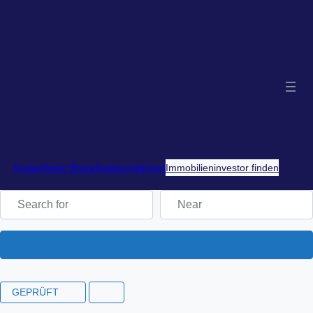
Kostenfreier Branchenbucheintrag
Immobilieninvestor finden
Search for
Near
Search
GEPRÜFT