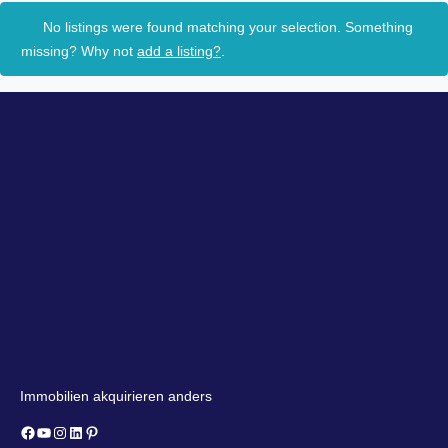
No listings were found matching your selection. Something
missing? Why not
add a listing?
.
Immobilien akquirieren anders
Facebook
YouTube
Instagram
LinkedIn
Pinterest