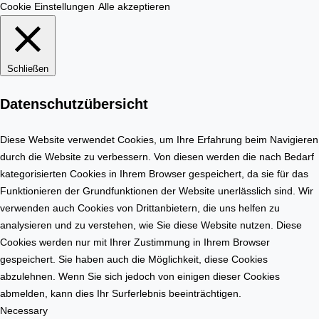
h
m
Cookie Einstellungen
Alle akzeptieren
n
o
u
b
n
i
Schließen
g
l
e
i
Datenschutzübersicht
r
e
s
n
t
Diese Website verwendet Cookies, um Ihre Erfahrung beim Navigieren
m
e
durch die Website zu verbessern. Von diesen werden die nach Bedarf
a
l
kategorisierten Cookies in Ihrem Browser gespeichert, da sie für das
r
l
Funktionieren der Grundfunktionen der Website unerlässlich sind. Wir
k
e
verwenden auch Cookies von Drittanbietern, die uns helfen zu
t
n
analysieren und zu verstehen, wie Sie diese Website nutzen. Diese
Cookies werden nur mit Ihrer Zustimmung in Ihrem Browser
gespeichert. Sie haben auch die Möglichkeit, diese Cookies
abzulehnen. Wenn Sie sich jedoch von einigen dieser Cookies
abmelden, kann dies Ihr Surferlebnis beeinträchtigen.
Necessary