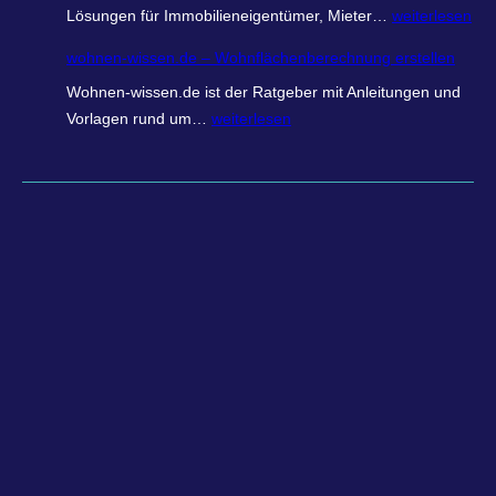
W
Lösungen für Immobilieneigentümer, Mieter…
weiterlesen
o
wohnen-wissen.de – Wohnflächenberechnung erstellen
h
Wohnen-wissen.de ist der Ratgeber mit Anleitungen und
n
w
Vorlagen rund um…
weiterlesen
r
o
e
h
c
n
h
e
n
n
e
-
r
w
.
i
o
s
n
s
l
e
i
n
n
.
e
d
–