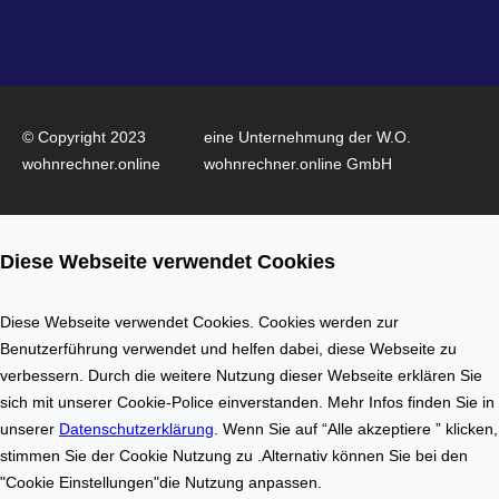
e
I
–
n
W
n
o
o
h
v
© Copyright 2023
eine Unternehmung der W.O.
n
a
wohnrechner.online
wohnrechner.online GmbH
f
t
l
i
ä
o
Diese Webseite verwendet Cookies
c
n
h
a
e
u
Diese Webseite verwendet Cookies. Cookies werden zur
n
f
Benutzerführung verwendet und helfen dabei, diese Webseite zu
b
d
verbessern. Durch die weitere Nutzung dieser Webseite erklären Sie
e
e
sich mit unserer Cookie-Police einverstanden. Mehr Infos finden Sie in
r
m
unserer
Datenschutzerklärung
. Wenn Sie auf “Alle akzeptiere ” klicken,
e
I
stimmen Sie der Cookie Nutzung zu .Alternativ können Sie bei den
c
m
"Cookie Einstellungen"die Nutzung anpassen.