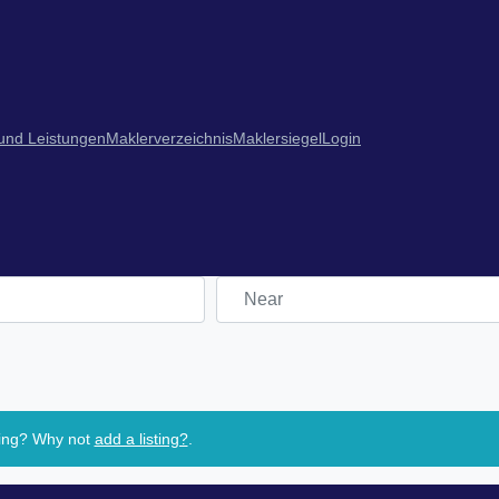
 und Leistungen
Maklerverzeichnis
Maklersiegel
Login
Near
sing? Why not
add a listing?
.