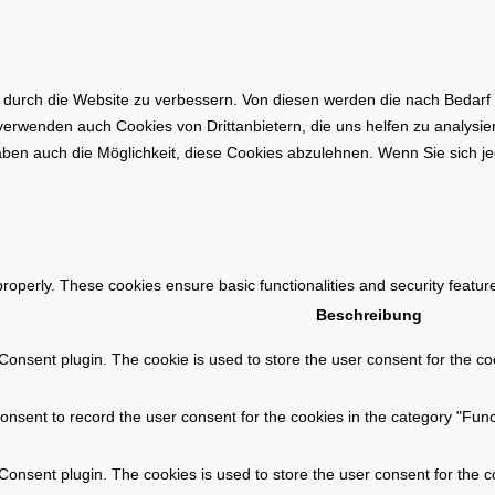
n
i
f
o
l
n
ä
a
urch die Website zu verbessern. Von diesen werden die nach Bedarf ka
c
u
 verwenden auch Cookies von Drittanbietern, die uns helfen zu analysi
h
f
ben auch die Möglichkeit, diese Cookies abzulehnen. Wenn Sie sich je
e
d
n
e
b
m
e
I
r
m
properly. These cookies ensure basic functionalities and security featu
e
m
Beschreibung
c
o
h
onsent plugin. The cookie is used to store the user consent for the coo
b
n
i
u
l
nsent to record the user consent for the cookies in the category "Func
n
i
g
e
onsent plugin. The cookies is used to store the user consent for the c
e
n