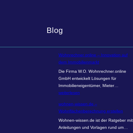
Blog
Wohnrechner.online – Innovation auf
dem Immobilienmarkt
Die Firma W.O. Wohnrechner.online
GmbH entwickelt Lösungen für
W
Immobilieneigentümer, Mieter…
o
weiterlesen
h
wohnen-wissen.de –
n
Wohnflächenberechnung erstellen
r
Wohnen-wissen.de ist der Ratgeber mit
e
w
Anleitungen und Vorlagen rund um…
c