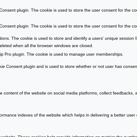
r
m
onsent plugin. The cookie is used to store the user consent for the coo
s
a
t
r
onsent plugin. The cookie is used to store the user consent for the co
e
k
l
t
ations. The cookie is used to store and identify a users' unique sessio
l
deleted when all the browser windows are closed.
e
ip Pro plugin. The cookie is used to manage user memberships.
n
e Consent plugin and is used to store whether or not user has consente
he content of the website on social media platforms, collect feedbacks, a
ance indexes of the website which helps in delivering a better user ex