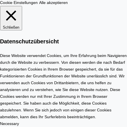
h
m
Cookie Einstellungen
Alle akzeptieren
n
o
u
b
n
i
Schließen
g
l
e
i
Datenschutzübersicht
r
e
s
n
t
Diese Website verwendet Cookies, um Ihre Erfahrung beim Navigieren
m
e
durch die Website zu verbessern. Von diesen werden die nach Bedarf
a
l
kategorisierten Cookies in Ihrem Browser gespeichert, da sie für das
r
l
Funktionieren der Grundfunktionen der Website unerlässlich sind. Wir
k
e
verwenden auch Cookies von Drittanbietern, die uns helfen zu
t
n
analysieren und zu verstehen, wie Sie diese Website nutzen. Diese
Cookies werden nur mit Ihrer Zustimmung in Ihrem Browser
gespeichert. Sie haben auch die Möglichkeit, diese Cookies
abzulehnen. Wenn Sie sich jedoch von einigen dieser Cookies
abmelden, kann dies Ihr Surferlebnis beeinträchtigen.
Necessary