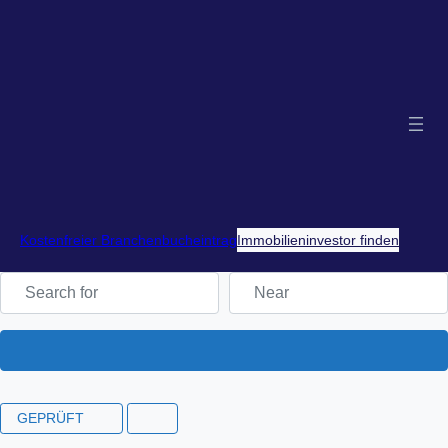
Kostenfreier Branchenbucheintrag
Immobilieninvestor finden
Search for
Near
Search
GEPRÜFT