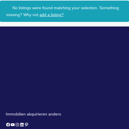
No listings were found matching your selection. Something
missing? Why not
add a listing?
.
Immobilien akquirieren anders
Facebook
YouTube
Instagram
LinkedIn
Pinterest