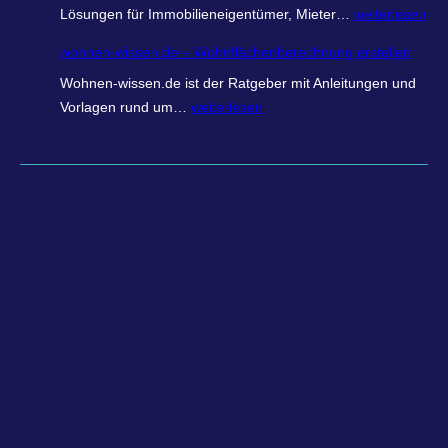
W
Lösungen für Immobilieneigentümer, Mieter…
weiterlesen
o
wohnen-wissen.de – Wohnflächenberechnung erstellen
h
Wohnen-wissen.de ist der Ratgeber mit Anleitungen und
n
w
Vorlagen rund um…
weiterlesen
r
o
e
h
c
n
h
e
n
n
e
-
r
w
.
i
o
s
n
s
l
e
i
n
n
.
e
d
–