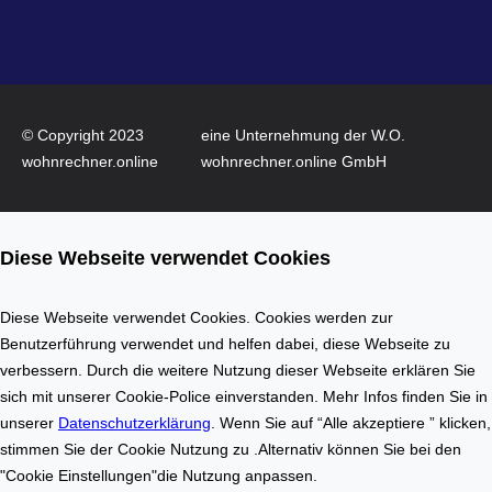
e
I
–
n
W
n
o
o
h
v
© Copyright 2023
eine Unternehmung der W.O.
n
a
wohnrechner.online
wohnrechner.online GmbH
f
t
l
i
ä
o
Diese Webseite verwendet Cookies
c
n
h
a
e
u
Diese Webseite verwendet Cookies. Cookies werden zur
n
f
Benutzerführung verwendet und helfen dabei, diese Webseite zu
b
d
verbessern. Durch die weitere Nutzung dieser Webseite erklären Sie
e
e
sich mit unserer Cookie-Police einverstanden. Mehr Infos finden Sie in
r
m
unserer
Datenschutzerklärung
. Wenn Sie auf “Alle akzeptiere ” klicken,
e
I
stimmen Sie der Cookie Nutzung zu .Alternativ können Sie bei den
c
m
"Cookie Einstellungen"die Nutzung anpassen.