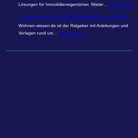
W
Lösungen für Immobilieneigentümer, Mieter…
weiterlesen
o
wohnen-wissen.de – Wohnflächenberechnung erstellen
h
Wohnen-wissen.de ist der Ratgeber mit Anleitungen und
n
w
Vorlagen rund um…
weiterlesen
r
o
e
h
c
n
h
e
n
n
e
-
r
w
.
i
o
s
n
s
l
e
i
n
n
.
e
d
–