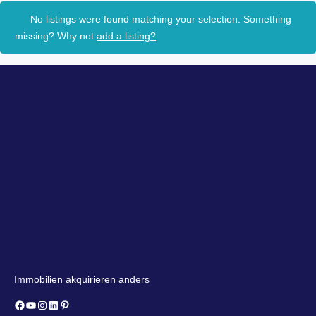
No listings were found matching your selection. Something
missing? Why not
add a listing?
.
Immobilien akquirieren anders
Facebook
YouTube
Instagram
LinkedIn
Pinterest