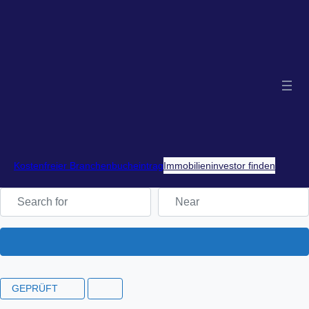
Kostenfreier Branchenbucheintrag
Immobilieninvestor finden
Search for
Near
Search
GEPRÜFT