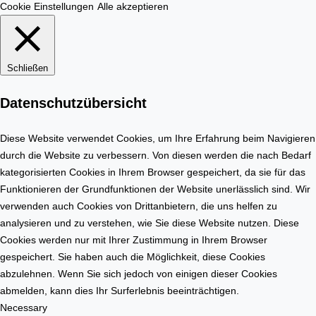
h
m
Cookie Einstellungen
Alle akzeptieren
n
o
u
b
n
i
Schließen
g
l
e
i
Datenschutzübersicht
r
e
s
n
t
Diese Website verwendet Cookies, um Ihre Erfahrung beim Navigieren
m
e
durch die Website zu verbessern. Von diesen werden die nach Bedarf
a
l
kategorisierten Cookies in Ihrem Browser gespeichert, da sie für das
r
l
Funktionieren der Grundfunktionen der Website unerlässlich sind. Wir
k
e
verwenden auch Cookies von Drittanbietern, die uns helfen zu
t
n
analysieren und zu verstehen, wie Sie diese Website nutzen. Diese
Cookies werden nur mit Ihrer Zustimmung in Ihrem Browser
gespeichert. Sie haben auch die Möglichkeit, diese Cookies
abzulehnen. Wenn Sie sich jedoch von einigen dieser Cookies
abmelden, kann dies Ihr Surferlebnis beeinträchtigen.
Necessary