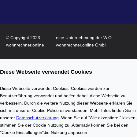
e
I
–
n
W
n
o
o
h
v
© Copyright 2023
eine Unternehmung der W.O.
n
a
wohnrechner.online
wohnrechner.online GmbH
f
t
l
i
ä
o
Diese Webseite verwendet Cookies
c
n
h
a
e
u
Diese Webseite verwendet Cookies. Cookies werden zur
n
f
Benutzerführung verwendet und helfen dabei, diese Webseite zu
b
d
verbessern. Durch die weitere Nutzung dieser Webseite erklären Sie
e
e
sich mit unserer Cookie-Police einverstanden. Mehr Infos finden Sie in
r
m
unserer
Datenschutzerklärung
. Wenn Sie auf “Alle akzeptiere ” klicken,
e
I
stimmen Sie der Cookie Nutzung zu .Alternativ können Sie bei den
c
m
"Cookie Einstellungen"die Nutzung anpassen.