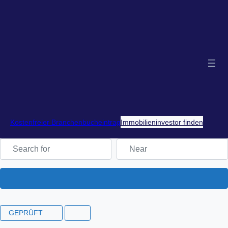
Kostenfreier Branchenbucheintrag
Immobilieninvestor finden
Search for
Near
Search
GEPRÜFT