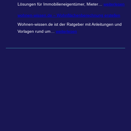
W
Lösungen für Immobilieneigentümer, Mieter…
weiterlesen
o
wohnen-wissen.de – Wohnflächenberechnung erstellen
h
Wohnen-wissen.de ist der Ratgeber mit Anleitungen und
n
w
Vorlagen rund um…
weiterlesen
r
o
e
h
c
n
h
e
n
n
e
-
r
w
.
i
o
s
n
s
l
e
i
n
n
.
e
d
–