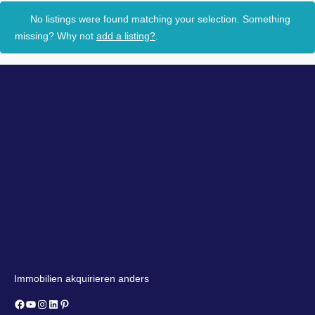
No listings were found matching your selection. Something
missing? Why not
add a listing?
.
Immobilien akquirieren anders
Facebook
YouTube
Instagram
LinkedIn
Pinterest