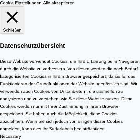
h
m
Cookie Einstellungen
Alle akzeptieren
n
o
u
b
n
i
Schließen
g
l
e
i
Datenschutzübersicht
r
e
s
n
t
Diese Website verwendet Cookies, um Ihre Erfahrung beim Navigieren
m
e
durch die Website zu verbessern. Von diesen werden die nach Bedarf
a
l
kategorisierten Cookies in Ihrem Browser gespeichert, da sie für das
r
l
Funktionieren der Grundfunktionen der Website unerlässlich sind. Wir
k
e
verwenden auch Cookies von Drittanbietern, die uns helfen zu
t
n
analysieren und zu verstehen, wie Sie diese Website nutzen. Diese
Cookies werden nur mit Ihrer Zustimmung in Ihrem Browser
gespeichert. Sie haben auch die Möglichkeit, diese Cookies
abzulehnen. Wenn Sie sich jedoch von einigen dieser Cookies
abmelden, kann dies Ihr Surferlebnis beeinträchtigen.
Necessary