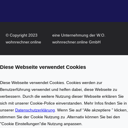
e
I
–
n
W
n
o
o
h
v
© Copyright 2023
eine Unternehmung der W.O.
n
a
wohnrechner.online
wohnrechner.online GmbH
f
t
l
i
ä
o
Diese Webseite verwendet Cookies
c
n
h
a
e
u
Diese Webseite verwendet Cookies. Cookies werden zur
n
f
Benutzerführung verwendet und helfen dabei, diese Webseite zu
b
d
verbessern. Durch die weitere Nutzung dieser Webseite erklären Sie
e
e
sich mit unserer Cookie-Police einverstanden. Mehr Infos finden Sie in
r
m
unserer
Datenschutzerklärung
. Wenn Sie auf “Alle akzeptiere ” klicken,
e
I
stimmen Sie der Cookie Nutzung zu .Alternativ können Sie bei den
c
m
"Cookie Einstellungen"die Nutzung anpassen.