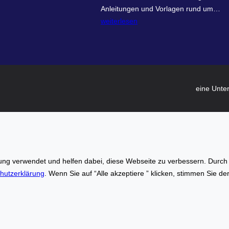
w
Anleitungen und Vorlagen rund um…
c
o
weiterlesen
h
h
n
n
e
e
r
n
.
-
o
eine Unte
w
n
i
l
s
i
s
n
e
e
n
–
g verwendet und helfen dabei, diese Webseite zu verbessern. Durch di
.
I
hutzerklärung
. Wenn Sie auf “Alle akzeptiere ” klicken, stimmen Sie d
d
n
e
n
–
o
W
v