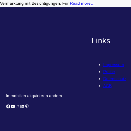
Vermarktung mit Besichtigungen. Für
Read more…
Links
Impressum
Preise
Datenschutz
AGB
Immobilien akquirieren anders
Facebook
YouTube
Instagram
LinkedIn
Pinterest