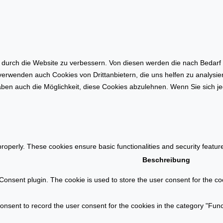
o
a
h
t
n
i
f
o
l
n
ä
a
urch die Website zu verbessern. Von diesen werden die nach Bedarf ka
c
u
 verwenden auch Cookies von Drittanbietern, die uns helfen zu analysi
h
f
ben auch die Möglichkeit, diese Cookies abzulehnen. Wenn Sie sich je
e
d
n
e
b
m
e
I
r
m
properly. These cookies ensure basic functionalities and security featu
e
m
Beschreibung
c
o
h
onsent plugin. The cookie is used to store the user consent for the coo
b
n
i
u
l
nsent to record the user consent for the cookies in the category "Func
n
i