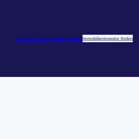
Kostenfreier Branchenbucheintrag
Immobilieninvestor finden