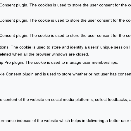
g
e
onsent plugin. The cookies is used to store the user consent for the c
e
n
r
m
onsent plugin. The cookie is used to store the user consent for the coo
s
a
t
r
onsent plugin. The cookie is used to store the user consent for the co
e
k
l
t
ations. The cookie is used to store and identify a users' unique sessio
l
deleted when all the browser windows are closed.
e
ip Pro plugin. The cookie is used to manage user memberships.
n
e Consent plugin and is used to store whether or not user has consente
he content of the website on social media platforms, collect feedbacks, a
ance indexes of the website which helps in delivering a better user ex