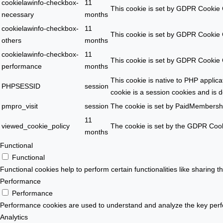
cookielawinfo-checkbox-
11
This cookie is set by GDPR Cookie C
necessary
months
cookielawinfo-checkbox-
11
This cookie is set by GDPR Cookie C
others
months
cookielawinfo-checkbox-
11
This cookie is set by GDPR Cookie C
performance
months
This cookie is native to PHP applic
PHPSESSID
session
cookie is a session cookies and is 
pmpro_visit
session
The cookie is set by PaidMembersh
11
viewed_cookie_policy
The cookie is set by the GDPR Cooki
months
Functional
Functional
Functional cookies help to perform certain functionalities like sharing t
Performance
Performance
Performance cookies are used to understand and analyze the key perform
Analytics