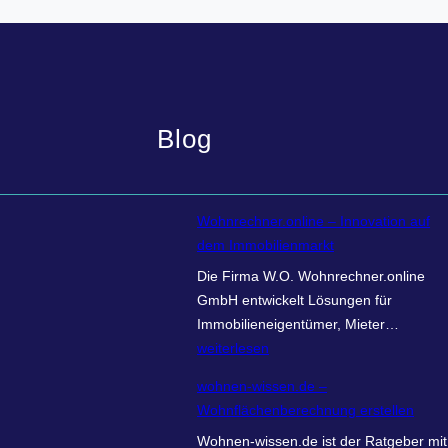
Blog
Wohnrechner.online – Innovation auf
dem Immobilienmarkt
Die Firma W.O. Wohnrechner.online
GmbH entwickelt Lösungen für
W
Immobilieneigentümer, Mieter…
o
weiterlesen
h
wohnen-wissen.de –
n
Wohnflächenberechnung erstellen
r
Wohnen-wissen.de ist der Ratgeber mit
e