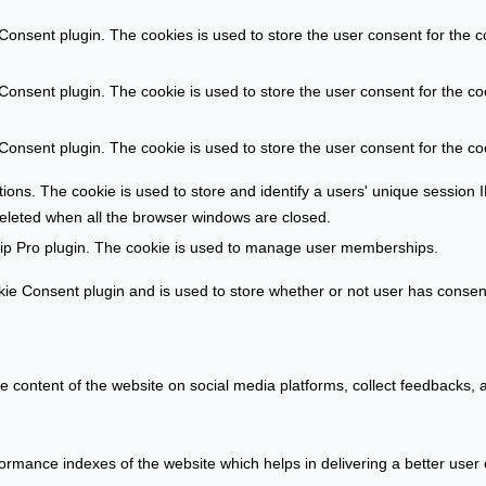
i
g
e
onsent plugin. The cookies is used to store the user consent for the c
e
n
r
m
onsent plugin. The cookie is used to store the user consent for the coo
s
a
t
r
onsent plugin. The cookie is used to store the user consent for the co
e
k
l
t
ations. The cookie is used to store and identify a users' unique sessio
l
deleted when all the browser windows are closed.
e
ip Pro plugin. The cookie is used to manage user memberships.
n
e Consent plugin and is used to store whether or not user has consente
he content of the website on social media platforms, collect feedbacks, a
ance indexes of the website which helps in delivering a better user ex