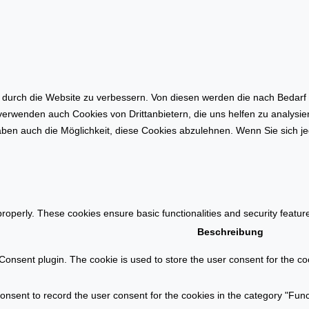
o
a
h
t
n
i
f
o
l
n
ä
a
urch die Website zu verbessern. Von diesen werden die nach Bedarf ka
c
u
 verwenden auch Cookies von Drittanbietern, die uns helfen zu analysi
h
f
ben auch die Möglichkeit, diese Cookies abzulehnen. Wenn Sie sich je
e
d
n
e
b
m
e
I
r
m
properly. These cookies ensure basic functionalities and security featu
e
m
Beschreibung
c
o
h
onsent plugin. The cookie is used to store the user consent for the coo
b
n
i
u
l
nsent to record the user consent for the cookies in the category "Func
n