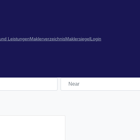
 und Leistungen
Maklerverzeichnis
Maklersiegel
Login
Near