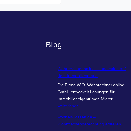
Blog
Wohnrechner.online – Innovation auf
dem Immobilienmarkt
Die Firma W.O. Wohnrechner.online
GmbH entwickelt Lösungen für
W
Immobilieneigentümer, Mieter…
o
weiterlesen
h
wohnen-wissen.de –
n
Wohnflächenberechnung erstellen
r