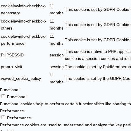
cookielawinfo-checkbox-
11
This cookie is set by GDPR Cookie C
necessary
months
cookielawinfo-checkbox-
11
This cookie is set by GDPR Cookie C
others
months
cookielawinfo-checkbox-
11
This cookie is set by GDPR Cookie C
performance
months
This cookie is native to PHP applic
PHPSESSID
session
cookie is a session cookies and is 
pmpro_visit
session
The cookie is set by PaidMembersh
11
viewed_cookie_policy
The cookie is set by the GDPR Cooki
months
Functional
Functional
Functional cookies help to perform certain functionalities like sharing t
Performance
Performance
Performance cookies are used to understand and analyze the key perform