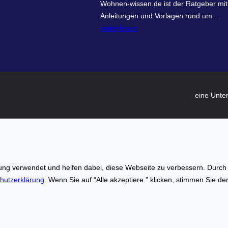
Wohnen-wissen.de ist der Ratgeber mit
e
w
Anleitungen und Vorlagen rund um…
c
o
weiterlesen
h
h
n
n
e
e
r
n
.
-
o
eine Unte
w
n
i
l
s
i
s
n
e
e
n
–
g verwendet und helfen dabei, diese Webseite zu verbessern. Durch di
.
I
hutzerklärung
. Wenn Sie auf “Alle akzeptiere ” klicken, stimmen Sie d
d
n
e
n
–
o
W
v