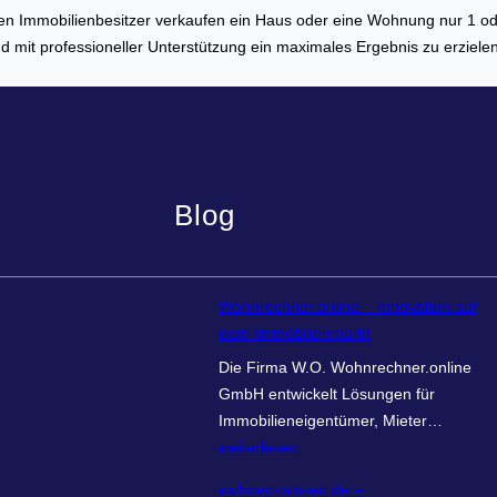
ten Immobilienbesitzer verkaufen ein Haus oder eine Wohnung nur 1 od
mit professioneller Unterstützung ein maximales Ergebnis zu erzielen.
Blog
Wohnrechner.online – Innovation auf
dem Immobilienmarkt
Die Firma W.O. Wohnrechner.online
GmbH entwickelt Lösungen für
W
Immobilieneigentümer, Mieter…
o
weiterlesen
h
wohnen-wissen.de –