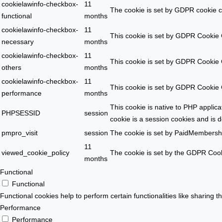
cookielawinfo-checkbox-
11
The cookie is set by GDPR cookie co
functional
months
cookielawinfo-checkbox-
11
This cookie is set by GDPR Cookie C
necessary
months
cookielawinfo-checkbox-
11
This cookie is set by GDPR Cookie C
others
months
cookielawinfo-checkbox-
11
This cookie is set by GDPR Cookie C
performance
months
This cookie is native to PHP applic
PHPSESSID
session
cookie is a session cookies and is 
pmpro_visit
session
The cookie is set by PaidMembersh
11
viewed_cookie_policy
The cookie is set by the GDPR Cooki
months
Functional
Functional
Functional cookies help to perform certain functionalities like sharing t
Performance
Performance