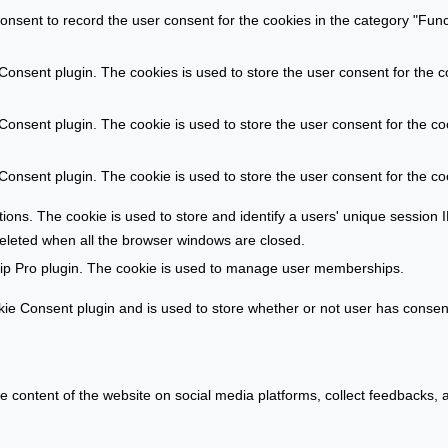
u
l
nsent to record the user consent for the cookies in the category "Func
n
i
g
e
onsent plugin. The cookies is used to store the user consent for the c
e
n
r
m
onsent plugin. The cookie is used to store the user consent for the coo
s
a
t
r
onsent plugin. The cookie is used to store the user consent for the co
e
k
l
t
ations. The cookie is used to store and identify a users' unique sessio
l
deleted when all the browser windows are closed.
e
ip Pro plugin. The cookie is used to manage user memberships.
n
e Consent plugin and is used to store whether or not user has consente
he content of the website on social media platforms, collect feedbacks, a