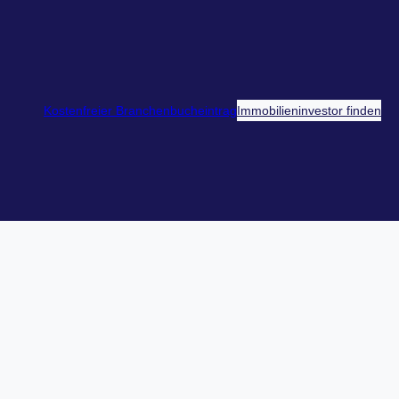
Kostenfreier Branchenbucheintrag
Immobilieninvestor finden