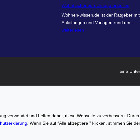
n
Wohnflächenberechnung erstellen
r
Wohnen-wissen.de ist der Ratgeber mit
e
w
Anleitungen und Vorlagen rund um…
c
o
weiterlesen
h
h
n
n
e
e
r
n
.
-
o
eine Unte
w
n
i
l
s
i
s
n
e
e
n
–
g verwendet und helfen dabei, diese Webseite zu verbessern. Durch di
.
I
hutzerklärung
. Wenn Sie auf “Alle akzeptiere ” klicken, stimmen Sie d
d
n
e
n