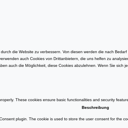
–
o
W
v
o
a
h
t
n
i
f
o
l
n
ä
a
urch die Website zu verbessern. Von diesen werden die nach Bedarf ka
c
u
 verwenden auch Cookies von Drittanbietern, die uns helfen zu analysi
h
f
ben auch die Möglichkeit, diese Cookies abzulehnen. Wenn Sie sich je
e
d
n
e
b
m
e
I
r
m
properly. These cookies ensure basic functionalities and security featu
e
m
Beschreibung
c
o
h
onsent plugin. The cookie is used to store the user consent for the coo
b
n
i